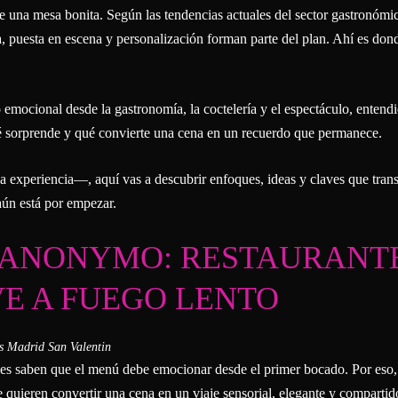
 una mesa bonita. Según las tendencias actuales del sector gastronómi
va, puesta en escena y personalización forman parte del plan. Ahí es don
emocional desde la gastronomía, la coctelería y el espectáculo, entend
ué sorprende y qué convierte una cena en un recuerdo que permanece.
 la experiencia—, aquí vas a descubrir enfoques, ideas y claves que tra
aún está por empezar.
N ANONYMO: RESTAURANT
VE A FUEGO LENTO
s saben que el menú debe emocionar desde el primer bocado. Por eso,
uieren convertir una cena en un viaje sensorial, elegante y compartid