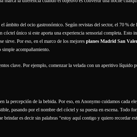
ia marca la diferencia cuando el objetivo es convertir una noche cualqu
 el ámbito del ocio gastronómico. Según revistas del sector, el 70 % de 
 cóctel único si este aporta una experiencia sensorial completa. Esto in
 se sirve. Por eso, en el marco de los mejores
planes Madrid San Vale
o simple acompañamiento.
entos clave. Por ejemplo, comenzar la velada con un aperitivo líquido p
e en la percepción de la bebida. Por eso, en Anonymo cuidamos cada el
estible, pasando por el nombre del cóctel y su puesta en escena. Todo fo
e brindar es decir sin palabras “estoy aquí contigo y quiero recordar es