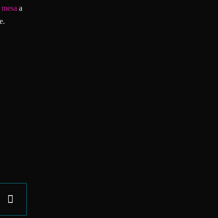
u mesa
a
e.