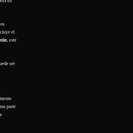
iera en
los
cluye el
ntin
, este
uede ser
emento
rma parte
te