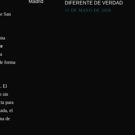
DIFERENTE DE VERDAD
11 DE MAYO DE 2026
de San
una
te
ra
 de forma
. El
n sin
cta para
ada, el
ina de