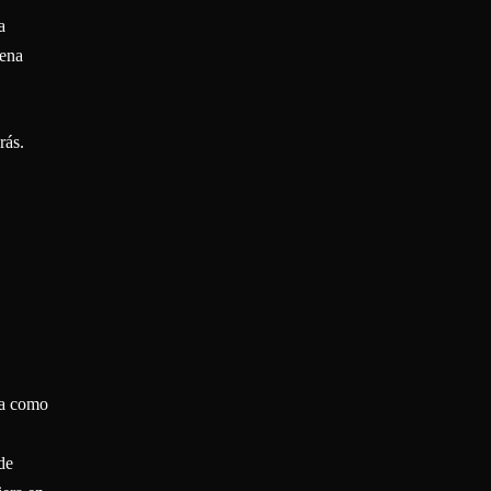
a
uena
rás.
da como
de