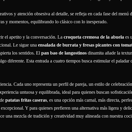
tivos y atención obsesiva al detalle, se refleja en cada fase del menú 
as y momentos, equilibrando lo clásico con lo inesperado.
r el apetito y la conversación. La
croqueta cremosa de la abuela
es 
cional. Le sigue una
ensalada de burrata y fresas picantes con toma
pierta los sentidos. El
pan bao de langostinos
dinamita añade la textu
 algo diferente. Esta entrada a cuatro tiempos busca estimular el paladar
encia. Cada uno representa un perfil de pareja, un estilo de celebración
eriencia untuosa y equilibrada, ideal para quienes buscan sofisticació
 de
patatas fritas caseras
, es una opción más carnal, más directa, perfe
xcepcional. Y para quienes prefieren una alternativa más ligera y delic
ce una mezcla de tradición y creatividad muy alineada con nuestra coc