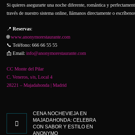
Si quieres asegurarte una noche diferente, romántica y perfectament
través de nuestro sistema online, llámanos directamente o escríben
📍
Reservas
:
🌐
www.anonymorestaurante.com
📞 Teléfono: 666 66 55 55
📩 Email:
info@anonymorestaurante.com
CC Monte del Pilar
C. Veneros, s/n, Local 4
28221 – Majadahonda | Madrid
NAVEGACIÓN
DE
CENA NOCHEVIEJA EN
MAJADAHONDA: CELEBRA
ENTRADAS
CON SABOR Y ESTILO EN
ANONYMO