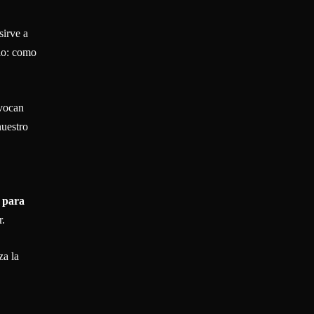
sirve a
ilo: como
evocan
uestro
 para
r.
za la