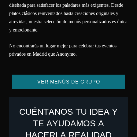
diseñada para satisfacer los paladares más exigentes. Desde
platos clásicos reinventados hasta creaciones originales y
atrevidas, nuestra selección de menús personalizados es única
y emocionante.
No encontrarás un lugar mejor para celebrar tus eventos
privados en Madrid que Anonymo.
VER MENÚS DE GRUPO
C
U
É
N
T
A
N
O
S
T
U
I
D
E
A
Y
T
E
A
Y
U
D
A
M
O
S
A
H
A
C
E
R
L
A
R
E
A
L
I
D
A
D