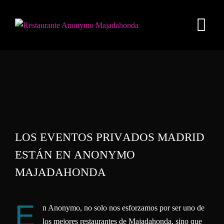
L
O
S
E
V
E
N
T
O
S
P
R
I
V
A
D
O
S
M
A
D
R
I
D
E
S
T
Á
N
E
N
A
N
O
N
Y
M
O
M
A
J
A
D
A
H
O
N
D
A
E
n Anonymo, no solo nos esforzamos por ser uno de
los mejores restaurantes de Majadahonda, sino que