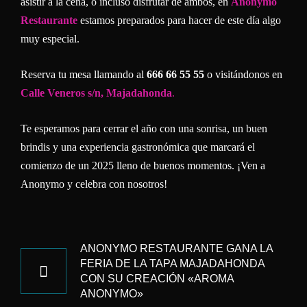
asistir a la cena, o incluso disfrutar de ambos, en
Anonymo
Restaurante
estamos preparados para hacer de este día algo
muy especial.
Reserva tu mesa llamando al
666 66 55 55
o visitándonos en
Calle Veneros s/n, Majadahonda
.
Te esperamos para cerrar el año con una sonrisa, un buen
brindis y una experiencia gastronómica que marcará el
comienzo de un 2025 lleno de buenos momentos. ¡Ven a
Anonymo y celebra con nosotros!
NAVEGACIÓN
DE
ANONYMO RESTAURANTE GANA LA
FERIA DE LA TAPA MAJADAHONDA
ENTRADAS
CON SU CREACIÓN «AROMA
ANONYMO»