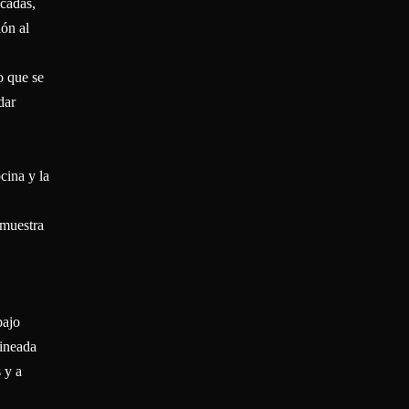
icadas,
ión al
o que se
dar
cina y la
emuestra
bajo
lineada
 y a