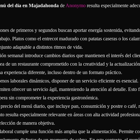
nú del día en Majadahonda
de
Anonymo
resulta especialmente ade
nes de primeros y segundos buscan aportar energía sostenida, evitand
rabajo. Platos como el entrecot madurado con patatas caseras o los calam
junto adaptable a distintos ritmos de vida.
ión semanal introduce cambios diarios que mantienen el interés del clie
idea de un restaurante comprometido con la creatividad y la actualización
a experiencia diferente, incluso dentro de un formato práctico.
rnos laborales dinámicos, disponer de un servicio eficiente es esencial.
ten ofrecer un servicio ágil, manteniendo la atención al detalle. Esto fa
pera sin comprometer la experiencia gastronómica.
precio del menú diario, que incluye pan, consumición y postre o café,
nto resulta especialmente relevante en áreas con alta actividad profesion
elección de manera objetiva.
laboral cumple una función más amplia que la alimentación. Permite co
mplemente disfrutar de un momento de calma. En este contexto, el menú