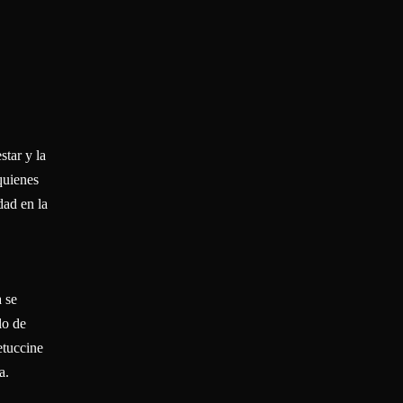
star y la
quienes
dad en la
a se
lo de
etuccine
a.