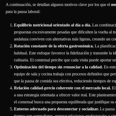
A continuación, se detallan algunos motivos clave por los que el
me
para la pausa laboral:
Equilibrio nutricional orientado al día a día.
Las combinacio
propuestas excesivamente pesadas que dificulten la vuelta al t
andaluza conviven con alternativas más ligeras, creando un con
Rotación constante de la oferta gastronómica.
La planificac
habitual. Este enfoque favorece la fidelización y transmite la 
culinaria. El comensal percibe que cada visita puede aportar un
Optimización del tiempo sin renunciar a la calidad.
En ento
equipo de sala y cocina trabaja con procesos definidos que permi
que la pausa de comida sea efectiva, reduciendo tiempos de es
Relación calidad-precio coherente con el mercado local.
El 
a una estrategia orientada a ofrecer valor real. Este planteamie
el comensal busca una propuesta equilibrada que justifique su 
Entorno adecuado para desconectar y socializar.
La pausa 
tiempo con compañeros, generar relaciones profesionales o si