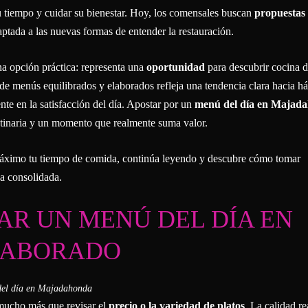
u tiempo y cuidar su bienestar. Hoy, los comensales buscan
propuestas
ptada a las nuevas formas de entender la restauración.
a opción práctica: representa una
oportunidad
para descubrir cocina 
de menús equilibrados y elaborados refleja una tendencia clara hacia há
nte en la satisfacción del día. Apostar por un
menú del día en Majad
rutinaria y un momento que realmente suma valor.
l máximo tu tiempo de comida, continúa leyendo y descubre cómo tomar
a consolidada.
AR UN MENÚ DEL DÍA EN
LABORADO
mucho más que revisar el
precio o la variedad de platos
. La calidad re