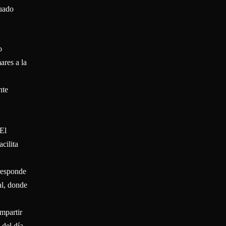
cuado
o
ares a la
nte
 El
cilita
 responde
al, donde
mpartir
 del día