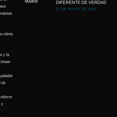
DIFERENTE DE VERDAD
ntos
11 DE MAYO DE 2026
 valoran
u oferta
a y la
ucionan
 paladar
d de
 ofrecer
 y