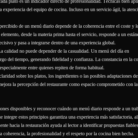
ada plato es un indicador directo de profesionalidad. Técnicas bien apl
 experiencia del equipo de cocina. Incluso en un servicio ágil, la atenc
 percibido de un menú diario depende de la coherencia entre el coste y l
elemento, desde la materia prima hasta el servicio, responde a un están
decisivo y pasa a integrarse dentro de una experiencia global.
a calidad no puede depender de la casualidad. Un menú del día en
go del tiempo, generando fidelidad y confianza. La constancia en la co
 especialmente entre quienes repiten de forma habitual.
laridad sobre los platos, los ingredientes o las posibles adaptaciones d
y mejora la percepción del restaurante como espacio comprometido con la
iones disponibles y reconocer cuándo un menú diario responde a un tra
ntegre estos principios garantiza una experiencia más satisfactoria, a
nte hacia la restauración ayuda al lector a identificar propuestas fiables
a coherencia, la profesionalidad y el respeto por la cocina bien hecha.